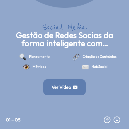
S
o
c
i
a
l
M
e
d
i
a
Gestão de Redes Socias da
forma inteligente com…
Planeamento
Criação de Conteúdos
Métricas
Hub Social
Ver Vídeo
01 – 05